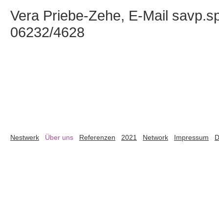
Vera Priebe-Zehe, E-Mail savp.spe
06232/4628
Nestwerk
Über uns
Referenzen
2021
Network
Impressum
D